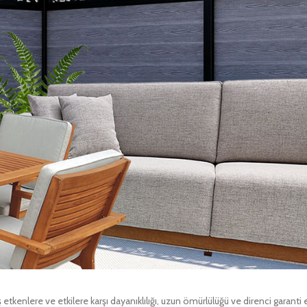
kenlere ve etkilere karşı dayanıklılığı, uzun ömürlülüğü ve direnci garanti 