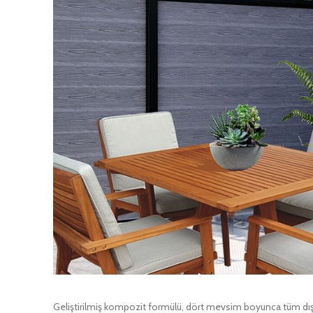
Geliştirilmiş kompozit formülü, dört mevsim boyunca tüm dış et