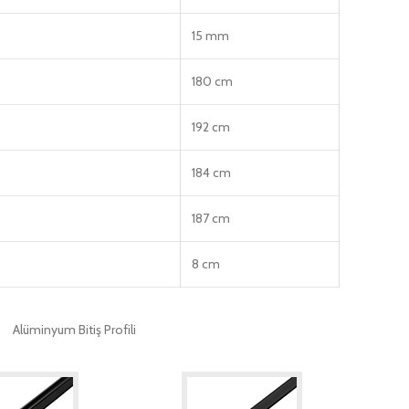
15 mm
180 cm
192 cm
184 cm
187 cm
8 cm
Alüminyum Bitiş Profili