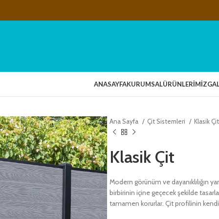
ANASAYFA
KURUMSAL
ÜRÜNLERIMIZ
GAL
Ana Sayfa
Çit Sistemleri
Klasik Çi
Klasik Çit
Modern görünüm ve dayanıklılığın yanı 
birbirinin içine geçecek şekilde tasar
tamamen korurlar. Çit profilinin kendi