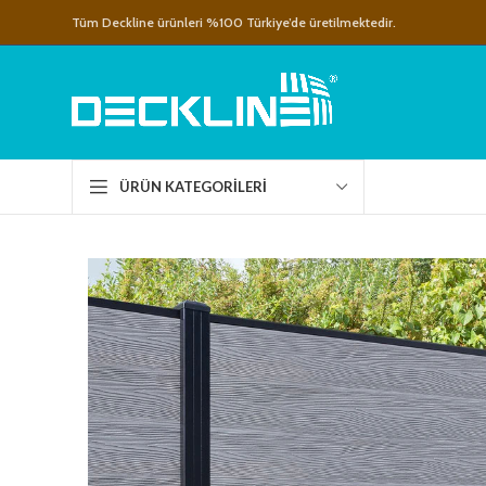
Tüm Deckline ürünleri %100 Türkiye’de üretilmektedir.
ÜRÜN KATEGORILERI