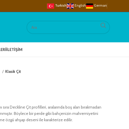
Turkish
English
German
ERI
İLETIŞIM
t
Klasik Çit
sıra Deckline Çit profilleri, aralarında boş alan bırakmadan
lanmıştır. Böylece bir perde gibi bahçenizin mahremiyetini
ne özgü ahşap deseni ile karakterize edilir.