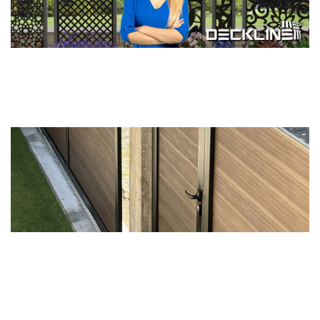
Asıl Bahar
Şimdi Geliyor ...
Detay >>
Modern Kapı Sistemlerimizi
DENEYİMLEMELİSİNİZ...
Detay >>