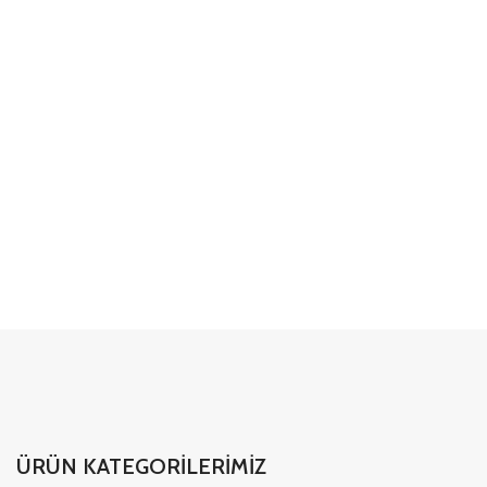
detaylarda profesyonel
dokunuşlar
01
02
03
ÜRÜN KATEGORİLERİMİZ