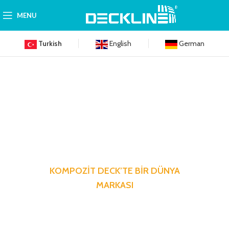
MENU
Turkish
English
German
KOMPOZİT DECK’TE BİR DÜNYA
MARKASI
Hayata dair en küçük