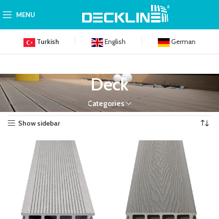
MENU
Turkish
English
German
Deck
6 sonucun tümü gösteriliyor
Categories
Show sidebar