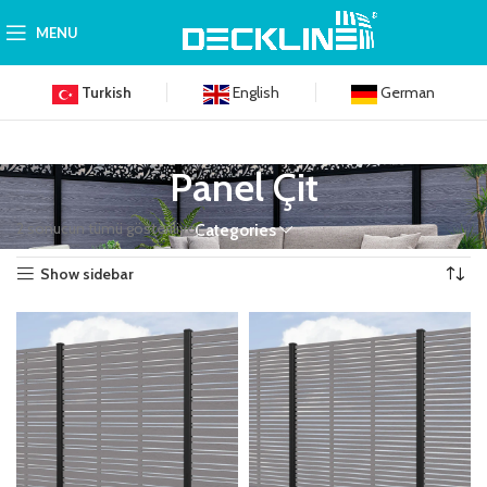
MENU
Turkish
English
German
Panel Çit
2 sonucun tümü gösteriliyor
Categories
Show sidebar